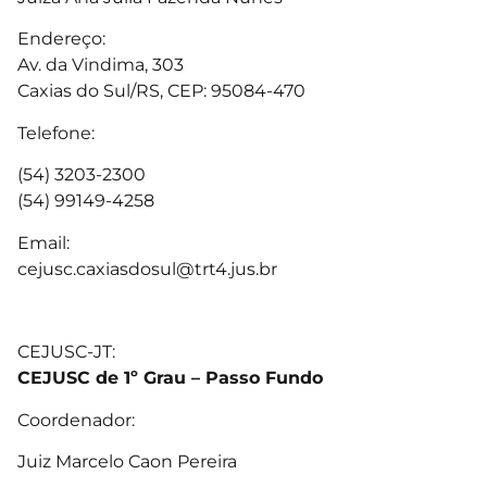
Endereço:
Av. da Vindima, 303
Caxias do Sul/RS, CEP: 95084-470
Telefone:
(54) 3203-2300
(54) 99149-4258
Email:
cejusc.caxiasdosul@trt4.jus.br
CEJUSC-JT:
CEJUSC de 1º Grau – Passo Fundo
Coordenador:
Juiz Marcelo Caon Pereira