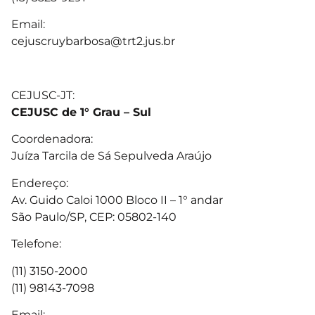
Email:
cejuscruybarbosa@trt2.jus.br
CEJUSC-JT:
CEJUSC de 1° Grau – Sul
Coordenadora:
Juíza Tarcila de Sá Sepulveda Araújo
Endereço:
Av. Guido Caloi 1000 Bloco II – 1° andar
São Paulo/SP, CEP: 05802-140
Telefone:
(11) 3150-2000
(11) 98143-7098
Email: