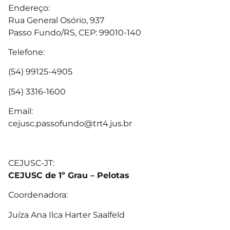
Endereço:
Rua General Osório, 937
Passo Fundo/RS, CEP: 99010-140
Telefone:
(54) 99125-4905
(54) 3316-1600
Email:
cejusc.passofundo@trt4.jus.br
CEJUSC-JT:
CEJUSC de 1º Grau – Pelotas
Coordenadora:
Juíza Ana Ilca Harter Saalfeld