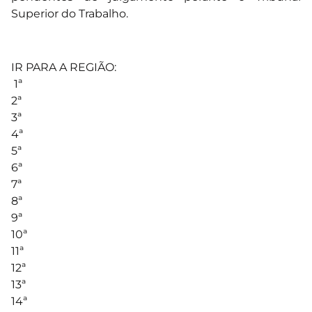
Superior do Trabalho.
IR PARA A REGIÃO:
1ª
2ª
3ª
4ª
5ª
6ª
7ª
8ª
9ª
10ª
11ª
12ª
13ª
14ª