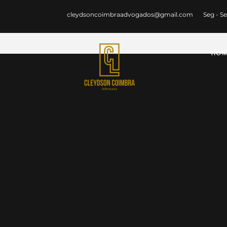
cleydsoncoimbraadvogados@gmail.com
Seg - Se
HOM