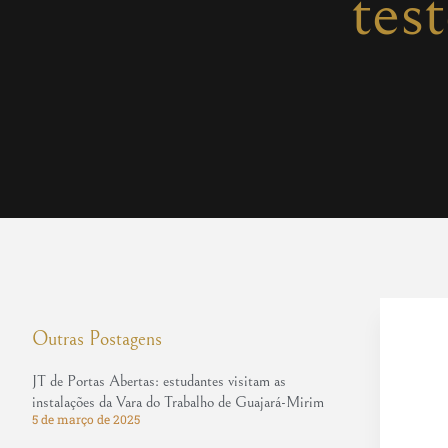
tes
Outras Postagens
JT de Portas Abertas: estudantes visitam as
instalações da Vara do Trabalho de Guajará-Mirim
5 de março de 2025