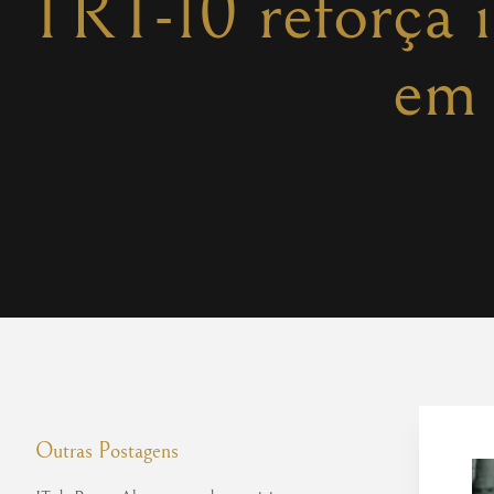
TRT-10 reforça i
em
Outras Postagens