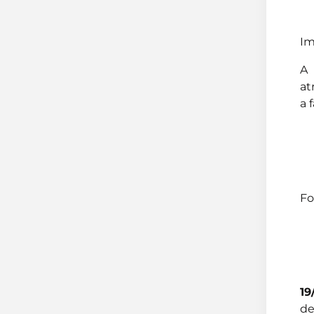
Im
A 
at
a 
Fo
19
de