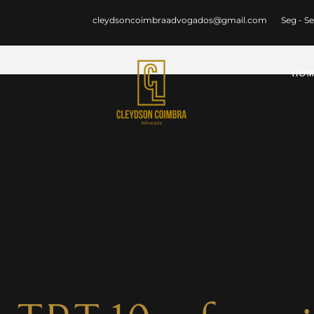
cleydsoncoimbraadvogados@gmail.com
Seg - Se
HOM