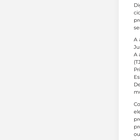
Di
ci
pr
se
A 
Ju
A 
(T
Pr
Es
De
mu
Co
el
pr
pr
ou