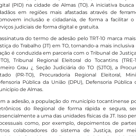
gital (PID) na cidade de Almas (TO). A iniciativa busca
dadãos em regiões mais afastadas através de ferram
omovem inclusão e cidadania, de forma a facilitar 
rviços judiciais de forma digital e gratuita.
assinatura do termo de adesão pelo TRT-10 marca mai
stiça do Trabalho (JT) em TO, tornando-a mais inclusiva 
ação é conduzida em parceria com o Tribunal de Justiç
JTO), Tribunal Regional Eleitoral do Tocantins (TRE-
imeiro Grau ¿ Seção Judiciária do TO (SJTO), a Procu
tado (PR-TO), Procuradoria Regional Eleitoral, Min
fensoria Pública da União (DPU), Defensoria Pública
nicípio de Almas.
m a adesão, a população do município tocantinense po
etrônicos do Regional de forma rápida e segura, s
esencialmente a uma das unidades físicas da JT. Isso per
ocessuais como, por exemplo, depoimentos de parte
tros colaboradores do sistema de Justiça, por mei