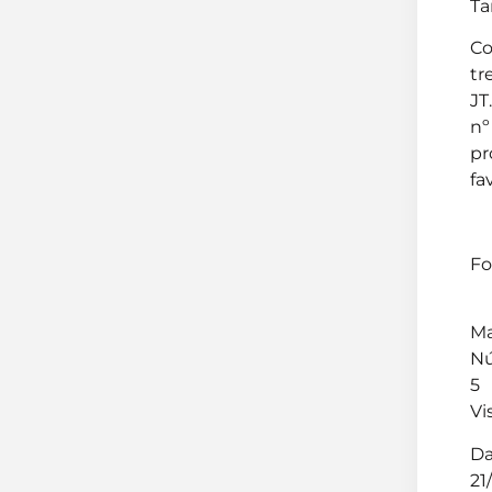
Ta
Co
tr
JT
nº
pr
fa
Fo
Ma
Nú
5
Vi
Da
21