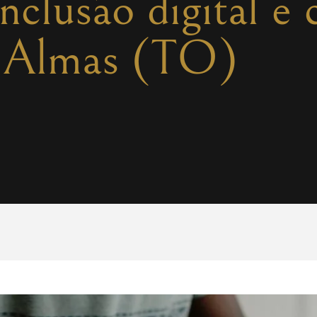
nclusão digital e 
 Almas (TO)