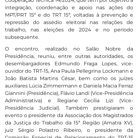
Cooperação Técnica 14/2024, que tem por objetivo a
integração, coordenação e apoio nas ações do
MPT/PRT 15ª e do TRT 15ª, voltadas à prevenção e
repressão do assédio eleitoral nas relações de
trabalho, nas eleições de 2024 e no período
subsequente.
O encontro, realizado no Salão Nobre da
Presidência, reuniu, entre outras autoridades, os
desembargadores Edmundo Fraga Lopes, vice-
ouvidor do TRT-15, Ana Paula Pellegrina Lockmann e
João Batista Martins César, bem como os juízes
auxiliares Lúcia Zimmermann e Daniela Macia Ferraz
Giannini (Presidência), Flávio Landi (Vice-Presidência
Administrativa) e Regiane Cecília Lizi (Vice-
Presidência Judicial). Também prestigiaram o
evento o presidente da Associação dos Magistrados
da Justiça do Trabalho da 15ª Região (Amatra XV),
juiz Sérgio Polastro Ribeiro, o presidente da
Comissão Especial de Relacionamento do TRT-15