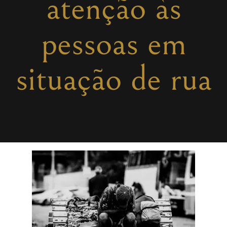
atenção às
pessoas em
situação de rua